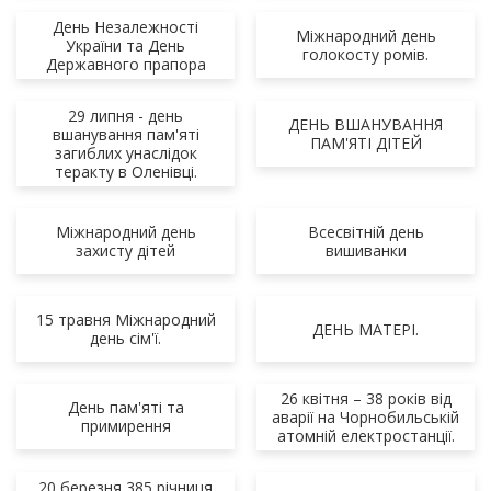
День Незалежності
Міжнародний день
України та День
голокосту ромів.
Державного прапора
29 липня - день
ДЕНЬ ВШАНУВАННЯ
вшанування пам'яті
ПАМ'ЯТІ ДІТЕЙ
загиблих унаслідок
теракту в Оленівці.
Міжнародний день
Всесвітній день
захисту дітей
вишиванки
15 травня Міжнародний
ДЕНЬ МАТЕРІ.
день сім'ї.
26 квітня – 38 років від
День пам'яті та
аварії на Чорнобильській
примирення
атомній електростанції.
20 березня 385 річниця