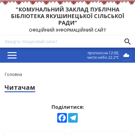
"КОМУНАЛЬНИЙ ЗАКЛАД ПУБЛІЧНА
БІБЛІОТЕКА ЯКУШИНЕЦЬКОЇ СІЛЬСЬКОЇ
РАДИ"
ОФІЦІЙНИЙ ІНФОРМАЦІЙНИЙ САЙТ
прогноз на 12:00
чисте небо 22.2℃
Рядок
Головна
навіґації
Читачам
Поділитися:
Facebook
Telegram