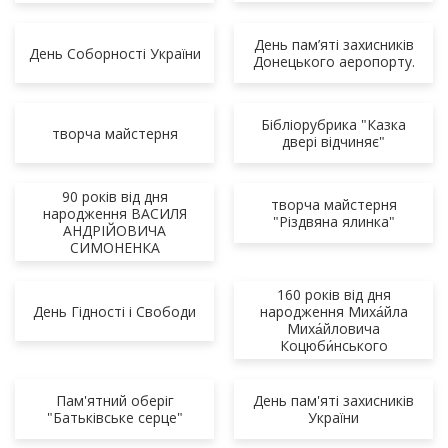
День пам’яті захисників
День Соборності України
Донецького аеропорту.
Бібліорубрика "Казка
творча майстерня
двері відчиняє"
90 років від дня
творча майстерня
народження ВАСИЛЯ
"Різдвяна ялинка"
АНДРІЙОВИЧА
СИМОНЕНКА
160 років від дня
День Гідності і Свободи
народження Миха́йла
Миха́йловича
Коцюби́нського
Пам'ятний оберіг
День пам'яті захисників
"Батьківське серце"
України