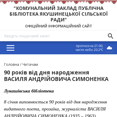
"КОМУНАЛЬНИЙ ЗАКЛАД ПУБЛІЧНА
БІБЛІОТЕКА ЯКУШИНЕЦЬКОЇ СІЛЬСЬКОЇ
РАДИ"
ОФІЦІЙНИЙ ІНФОРМАЦІЙНИЙ САЙТ
прогноз на 21:00
чисте небо 20.2℃
Рядок
Головна
Читачам
навіґації
90 років від дня народження
ВАСИЛЯ АНДРІЙОВИЧА СИМОНЕНКА
Лукашівська бібліотека
8 січня виповнюється 90 років від дня народження
видатного поета, прозаїка, журналіста ВАСИЛЯ
АНДРІЙОВИЧА СИМОНЕНКА (1935 – 1963)