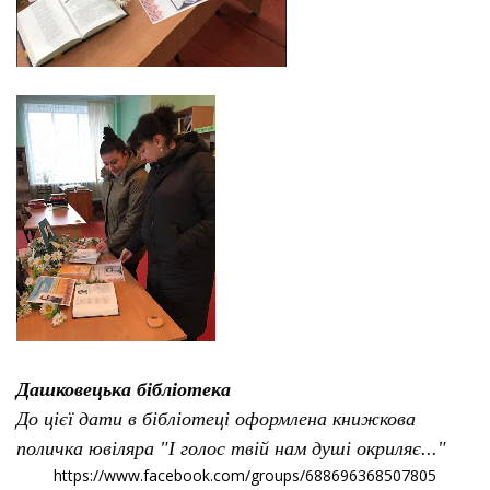
Дашковецька бібліотека
До цієї дати в бібліотеці оформлена книжкова
поличка ювіляра "І голос твій нам душі окриляє..."
https://www.facebook.com/groups/688696368507805