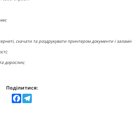
ьми;
ернеті, скачати та роздрукувати принтером документи і заламін
сті;
та дорослих;
Поділитися:
Facebook
Telegram