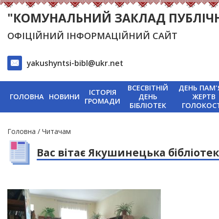
"КОМУНАЛЬНИЙ ЗАКЛАД ПУБЛІЧНА
ОФІЦІЙНИЙ ІНФОРМАЦІЙНИЙ САЙТ
yakushyntsi-bibl@ukr.net
ВСЕСВІТНІЙ
ДЕНЬ ПАМ'
ІСТОРІЯ
ГОЛОВНА
НОВИНИ
ДЕНЬ
ЖЕРТВ
ГРОМАДИ
БІБЛІОТЕК
ГОЛОКОС
Рядок
Головна
Читачам
навіґації
Вас вітає Якушинецька бібліоте