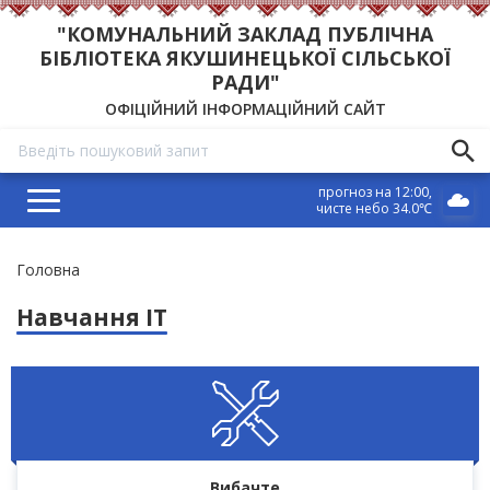
"КОМУНАЛЬНИЙ ЗАКЛАД ПУБЛІЧНА
БІБЛІОТЕКА ЯКУШИНЕЦЬКОЇ СІЛЬСЬКОЇ
РАДИ"
ОФІЦІЙНИЙ ІНФОРМАЦІЙНИЙ САЙТ
прогноз на 12:00
чисте небо 34.0℃
Рядок
Головна
навіґації
Навчання IT
Вибачте