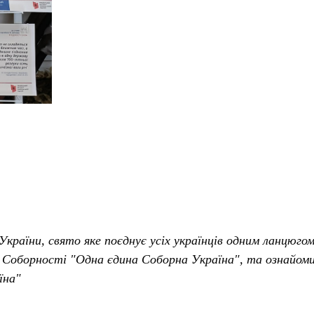
України, свято яке поєднує усіх українців одним ланцюгом
 Соборності "Одна єдина Соборна Україна", та ознайомил
їна"