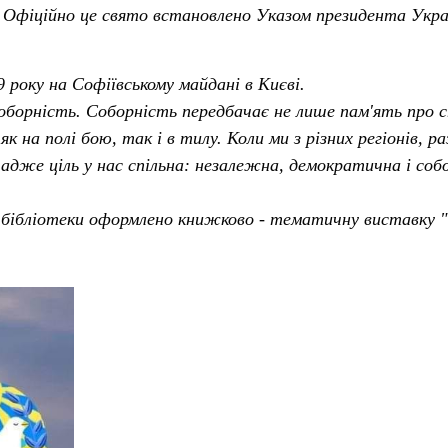
. Офіційно це свято встановлено Указом президента Укра
9 року на Софіївському майдані в Києві.
борність. Соборність передбачає не лише пам'ять про спі
к на полі бою, так і в тилу. Коли ми з різних регіонів, р
адже ціль у нас спільна: незалежна, демократична і собо
і бібліотеки оформлено книжково - тематичну виставку "