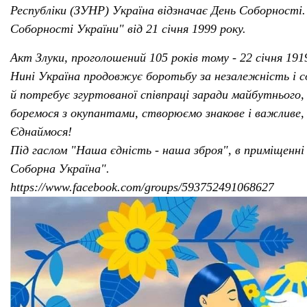
Республіки (ЗУНР) Україна відзначає День Соборності
Соборності України" від 21 січня 1999 року.
Акт Злуки, проголошений 105 років тому - 22 січня 191
Нині Україна продовжує боротьбу за незалежність і со
й потребує згуртованої співпраці заради майбутнього, я
боремося з окупантами, створюємо знакове і важливе, 
Єднаймося!
Під гаслом "Наша єдність - наша зброя", в приміщенн
Соборна Україна".
https://www.facebook.com/groups/593752491068627