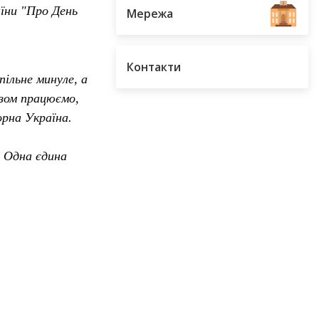
їни "Про День
Мережа
Контакти
льне минуле, а 
азом працюємо, 
рна Україна. 
 Одна єдина 