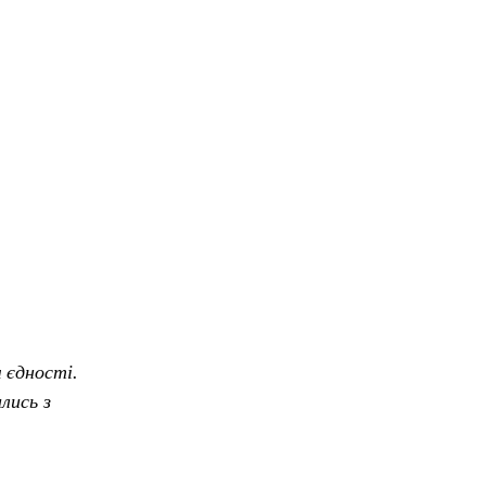
 єдності.
ись з 