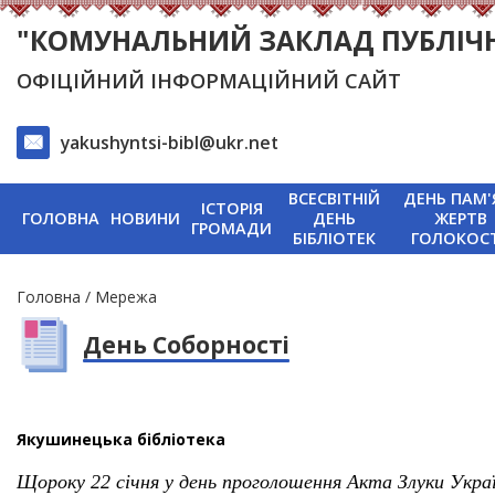
"КОМУНАЛЬНИЙ ЗАКЛАД ПУБЛІЧНА
ОФІЦІЙНИЙ ІНФОРМАЦІЙНИЙ САЙТ
yakushyntsi-bibl@ukr.net
ВСЕСВІТНІЙ
ДЕНЬ ПАМ'
ІСТОРІЯ
ГОЛОВНА
НОВИНИ
ДЕНЬ
ЖЕРТВ
ГРОМАДИ
БІБЛІОТЕК
ГОЛОКОС
Рядок
Головна
Мережа
навіґації
День Соборності
Якушинецька бібліотека
Щороку 22 січня у день проголошення Акта Злуки Украї